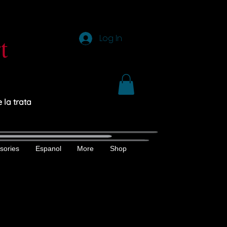
t
Log In
 la trata
sories
Espanol
More
Shop