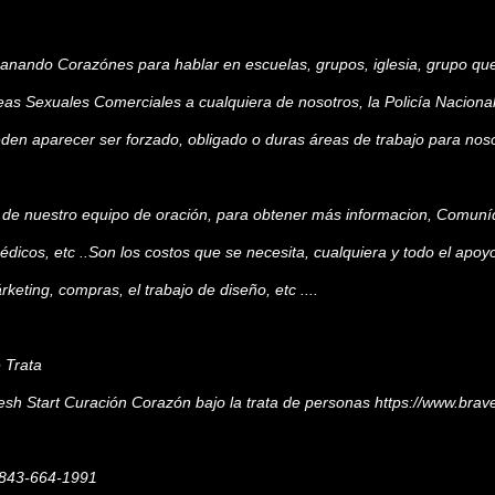
t Sanando Corazónes para hablar en escuelas, grupos, iglesia, grupo q
eas Sexuales Comerciales a cualquiera de nosotros, la Policía Nacional
en aparecer ser forzado, obligado o duras áreas de trabajo para nosotro
e de nuestro equipo de oración, para obtener más informacion, Comun
médicos, etc ..Son los costos que se necesita, cualquiera y todo el ap
keting, compras, el trabajo de diseño, etc ....
e Trata
esh Start Curación Corazón bajo la trata de personas
https://www.brav
a 843-664-1991